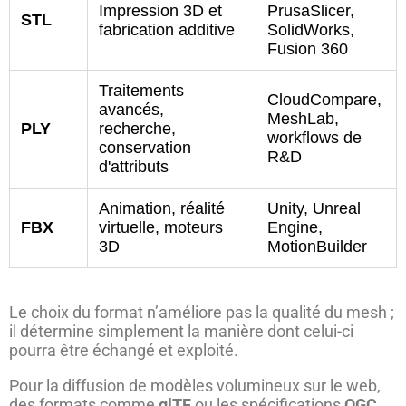
Impression 3D et
PrusaSlicer,
STL
fabrication additive
SolidWorks,
Fusion 360
Traitements
CloudCompare,
avancés,
MeshLab,
PLY
recherche,
workflows de
conservation
R&D
d'attributs
Animation, réalité
Unity, Unreal
FBX
virtuelle, moteurs
Engine,
3D
MotionBuilder
Le choix du format n’améliore pas la qualité du mesh ;
il détermine simplement la manière dont celui-ci
pourra être échangé et exploité.
Pour la diffusion de modèles volumineux sur le web,
des formats comme
glTF
ou les spécifications
OGC