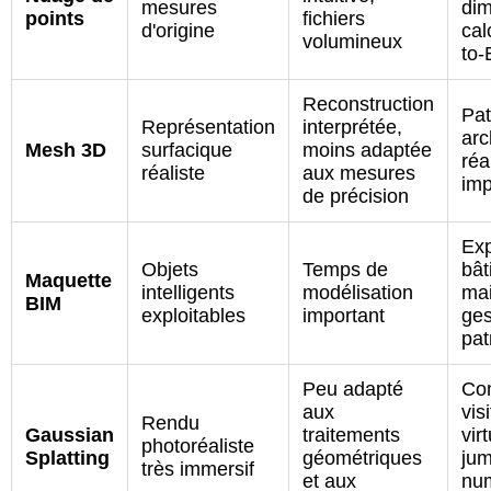
mesures
dim
points
fichiers
d'origine
cal
volumineux
to-
Reconstruction
Pat
Représentation
interprétée,
arc
Mesh 3D
surfacique
moins adaptée
réal
réaliste
aux mesures
imp
de précision
Exp
Objets
Temps de
bât
Maquette
intelligents
modélisation
mai
BIM
exploitables
important
ges
pat
Peu adapté
Co
aux
vis
Rendu
Gaussian
traitements
vir
photoréaliste
Splatting
géométriques
ju
très immersif
et aux
nu