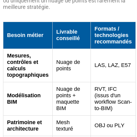
ou uniquement un nuage de points est rarement la
meilleure stratégie.
Formats /
Livrable
Besoin métier
technologies
conseillé
recommandés
Mesures,
contrôles et
Nuage de
LAS, LAZ, E57
calculs
points
topographiques
Nuage de
RVT, IFC
Modélisation
points +
(issus d'un
BIM
maquette
workflow Scan-
BIM
to-BIM)
Patrimoine et
Mesh
OBJ ou PLY
architecture
texturé