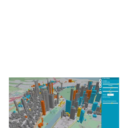
Ingénierie
En ingénierie, les plateformes applicatives SIG
servent à modéliser les réseaux d’eau, d’énergie et
de transport, à anticiper les zones d’impact et à
optimiser les infrastructures. Dans la ville, ils
améliorent la coordination des services publics, la
maintenance des réseaux et la planification de
l’éclairage ou du stationnement.