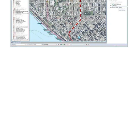
Les systèmes d’information géographique
constituent ainsi un socle transversal capable
d’unifier des volumes considérables de
données et d’apporter une vision stratégique
aux décideurs. Ils associent la puissance
analytique des logiciels à la précision des
données cartographiques pour transformer
l’observation en connaissance exploitable et
opérationnelle.
La valeur ajoutée de GEOSYSTEMS