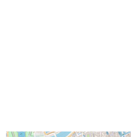
dynamiques et interactives.
Chez GEOSYSTEMS France, nous mettons à
disposition des professionnels des
plateformes applicatives SIG issues de la
gamme Hexagon Geospatial, dont Geomedia
et Geomedia Smart Client. Ces outils
puissants répondent aux besoins des
collectivités, bureaux d’études, opérateurs
d’infrastructures et entreprises privées en
matière de pilotage et d’exploitation de
l’information géographique, y compris pour
des workflows avancés de
cartographie
métier.
Notre expertise repose sur la maîtrise des
technologies géospatiales et sur un
accompagnement de proximité couvrant la
mise en œuvre, la formation et l’intégration
métier.