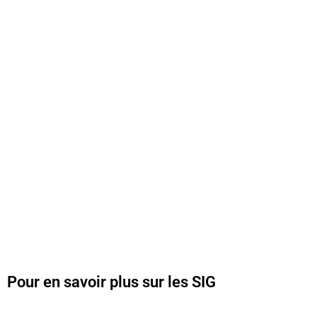
stratégique en pilotage de l’information
géographique, l’étude de la qualité des
données et la mise en place de workflows
interopérables.
Notre valeur ajoutée réside dans notre
capacité à comprendre les métiers de nos
clients et à transformer la technologie en
véritable levier de performance.
Pour en savoir plus sur les SIG