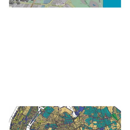
Environnement
En environnement, ils aident à observer
l’évolution des paysages, à mesurer la qualité de
l’air et à suivre les effets du changement
climatique. Dans la santé, les SIG servent à
localiser des zones d’intervention, optimiser les
itinéraires de secours et analyser les indicateurs
de couverture médicale, mais aussi à surveiller
les populations grâce à l’analyse spatiale.