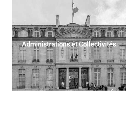
Antennes GNSS
Carte géoanalytique
Administrations et Collectivités
Fouilles 3D
Recensement
SIG