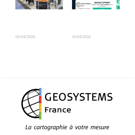
Nous vous
Venez nous rendre
attendons au BIM
visite au BIM World
World
avec le code IJ61
02/04/2026
19/03/2026