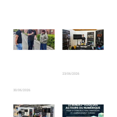
Nos actualités
Nous recherchons
RDV au 48ème
un(e)
Congrès des
Commercial(e)
Géomètres
23/06/2026
junior pour
rejoindre notre
équipe à SQY (78).
30/06/2026