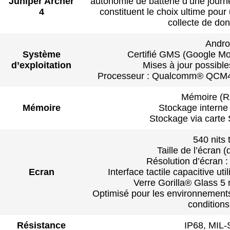
Juniper Archer
autonomie de batterie d’une journ
4
constituent le choix ultime pour
collecte de do
Andro
Système
Certifié GMS (Google Mo
d’exploitation
Mises à jour possible
Processeur : Qualcomm® QCM44
Mémoire (R
Mémoire
Stockage interne
Stockage via carte
540 nits 
Taille de l’écran (
Résolution d’écran 
Ecran
Interface tactile capacitive ut
Verre Gorilla® Glass 5
Optimisé pour les environnements
condition
Résistance
IP68, MIL