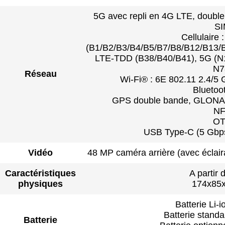
5G avec repli en 4G LTE, doubl
S
Cellulaire
(B1/B2/B3/B4/B5/B7/B8/B12/B13/
LTE-TDD (B38/B40/B41), 5G (N1
N7
Réseau
Wi-Fi® : 6E 802.11 2.4/5 
Bluetoo
GPS double bande, GLONAS
N
O
USB Type-C (5 Gbps,
Vidéo
48 MP caméra arrière (avec éclai
Caractéristiques
A partir 
physiques
174x85
Batterie Li-
Batterie stand
Batterie