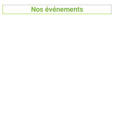
Nos événements
Pour ne pas rater nos vidéos,
abonnez-vous à notre chaîne Youtube