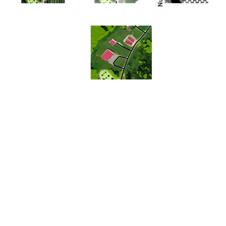
Des données brutes à l'information
pertinente
Fusionnez et analysez toutes sortes de données
géospatiales comme des images, des nuages de
points et des vecteurs SIG pour utilisez tout leur
potentiel