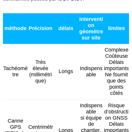
interventi
on
méthode
Précision
délais
limites
géomètre
sur site
Complexe
Coûteuse
Très
Délais
Tachéomè
élevée
Indispens
importants
Longs
tre
(millimétri
able
Ne fournit
que)
que des
points
côtés
Indispens
Risque
able
d’obstructi
si équipe
on GNSS
Canne
de
Délais
GPS
Centrimétr
Longs
chantier,
importants