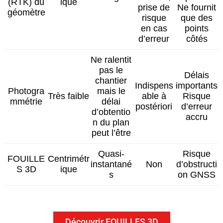
(RTK) du
ique
prise de
Ne fournit
géomètre
risque
que des
en cas
points
d’erreur
côtés
Ne ralentit
pas le
Délais
chantier
Indispens
importants
Photogra
mais le
Très faible
able à
Risque
mmétrie
délai
postériori
d’erreur
d’obtentio
accru
n du plan
peut l’être
Quasi-
Risque
FOUILLE
Centrimétr
instantané
Non
d’obstructi
S 3D
ique
s
on GNSS
Découvrir FOUILLES 3D